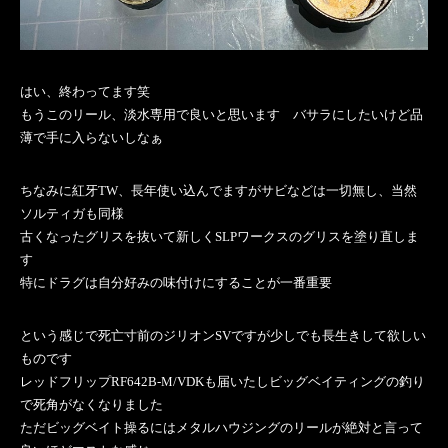
はい、終わってます笑
もうこのリール、淡水専用で良いと思います バサラにしたいけど品
薄で手に入らないしなぁ
ちなみに紅牙TW、長年使い込んでますがサビなどは一切無し、当然
ソルティガも同様
古くなったグリスを抜いて新しくSLPワークスのグリスを塗り直しま
す
特にドラグは自分好みの味付けにすることが一番重要
という感じで死亡寸前のジリオンSVですが少しでも長生きして欲しい
ものです
レッドフリップRF642B-M/VDKも届いたしビッグベイティングの釣り
で死角がなくなりました
ただビッグベイト操るにはメタルハウジングのリールが絶対と言って