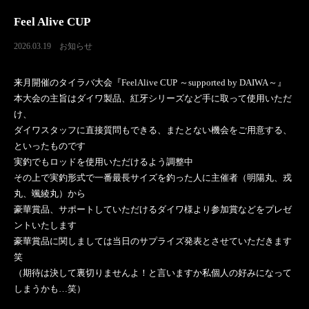
Feel Alive CUP
2026.03.19
お知らせ
来月開催のタイラバ大会『FeelAlive CUP ～supported by DAIWA～』
本大会の主旨はダイワ製品、紅牙シリーズなど手に取って使用いただ
け、
ダイワスタッフに直接質問もできる、またとない機会をご用意する、
といったものです
実釣でもロッドを使用いただけるよう調整中
その上で実釣形式で一番最長サイズを釣った人に主催者（明陽丸、戎
丸、颯綾丸）から
豪華賞品、サポートしていただけるダイワ様より参加賞などをプレゼ
ントいたします
豪華賞品に関しましては当日のサプライズ発表とさせていただきます
笑
（期待は決して裏切りませんよ！と言いますか私個人の好みになって
しまうかも…笑）