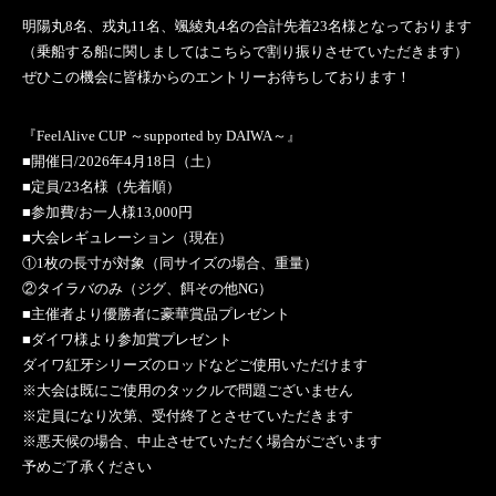
明陽丸8名、戎丸11名、颯綾丸4名の合計先着23名様となっております
（乗船する船に関しましてはこちらで割り振りさせていただきます）
ぜひこの機会に皆様からのエントリーお待ちしております！
『FeelAlive CUP ～supported by DAIWA～』
■開催日/2026年4月18日（土）
■定員/23名様（先着順）
■参加費/お一人様13,000円
■大会レギュレーション（現在）
①1枚の長寸が対象（同サイズの場合、重量）
②タイラバのみ（ジグ、餌その他NG）
■主催者より優勝者に豪華賞品プレゼント
■ダイワ様より参加賞プレゼント
ダイワ紅牙シリーズのロッドなどご使用いただけます
※大会は既にご使用のタックルで問題ございません
※定員になり次第、受付終了とさせていただきます
※悪天候の場合、中止させていただく場合がございます
予めご了承ください