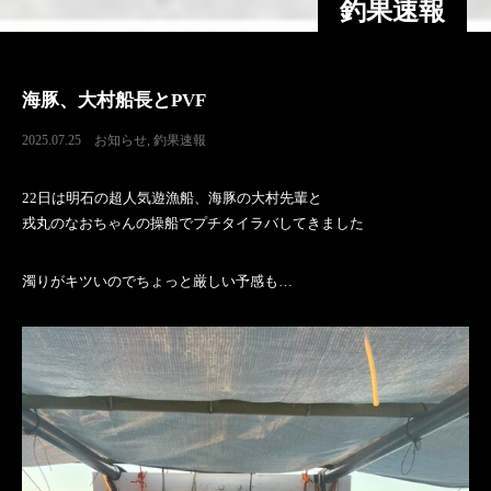
釣果速報
海豚、大村船長とPVF
2025.07.25
お知らせ
,
釣果速報
22日は明石の超人気遊漁船、海豚の大村先輩と
戎丸のなおちゃんの操船でプチタイラバしてきました
濁りがキツいのでちょっと厳しい予感も…