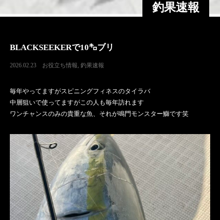
釣果速報
BLACKSEEKERで10㌔ブリ
2026.02.23
お役立ち情報
,
釣果速報
毎年やってますがスピニングフィネスのタイラバ
中層狙いで使ってますがこの人も毎年訪れます
ワンチャンスのみの貴重な魚、それが鳴門モンスター鰤です笑